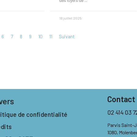
des loyers de
18 juillet 2025
6
7
8
9
10
11
Suivant
Contact
vers
02 414 03 7
itique de confidentialité
Parvis Saint-
édits
1080, Molenbe