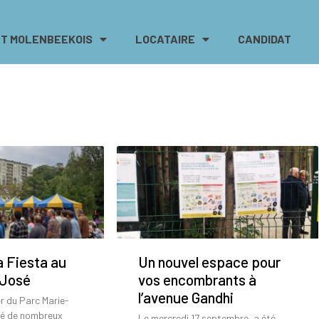
T MOLENBEEKOIS
LOCATAIRE
CANDIDAT
a Fiesta au
Un nouvel espace pour
-José
vos encombrants à
l’avenue Gandhi
er du Parc Marie-
lé de nombreux
Le mercredi 17 septembre, a été