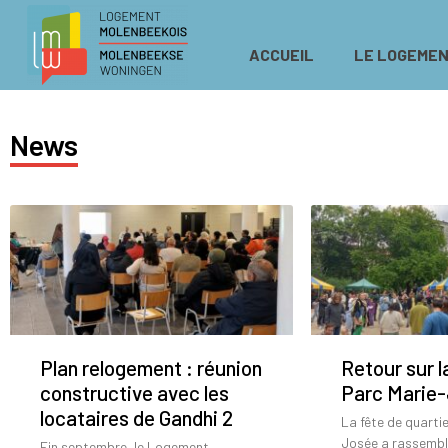
ACCUEIL
LE LOGEMEN
News
Plan relogement : réunion
Retour sur l
constructive avec les
Parc Marie
locataires de Gandhi 2
La fête de quarti
Josée a rassemb
Fin septembre, le Logement