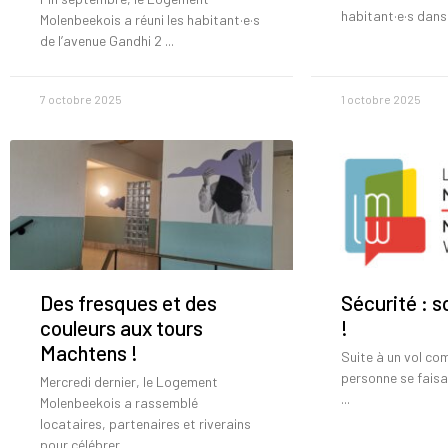
habitant·e·s dans
Molenbeekois a réuni les habitant·e·s
de l’avenue Gandhi 2
7 octobre 2025
1 octobre 2025
Des fresques et des
Sécurité : s
couleurs aux tours
!
Machtens !
Suite à un vol co
personne se faisa
Mercredi dernier, le Logement
Molenbeekois a rassemblé
locataires, partenaires et riverains
pour célébrer