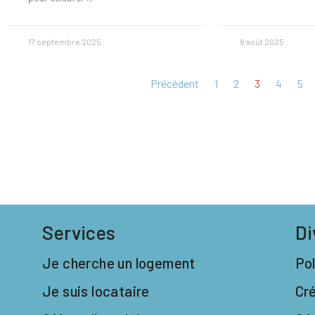
17 septembre 2025
8 août 2025
Précédent
1
2
3
4
5
Services
Di
Je cherche un logement
Pol
Je suis locataire
Cr