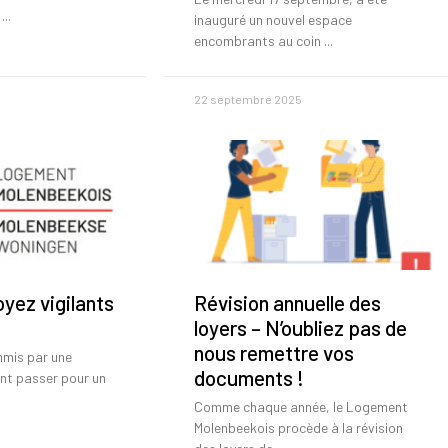
inauguré un nouvel espace
encombrants au coin
22 septembre 2025
oyez vigilants
Révision annuelle des
loyers – N’oubliez pas de
nous remettre vos
mmis par une
documents !
nt passer pour un
Comme chaque année, le Logement
Molenbeekois procède à la révision