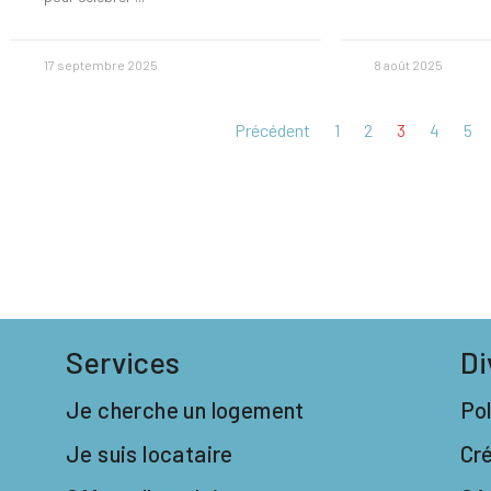
17 septembre 2025
8 août 2025
Précédent
1
2
3
4
5
Services
Di
Je cherche un logement
Pol
Je suis locataire
Cr