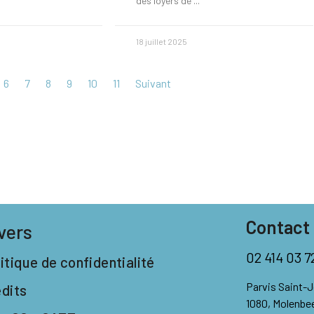
des loyers de
18 juillet 2025
6
7
8
9
10
11
Suivant
Contact
vers
02 414 03 7
itique de confidentialité
Parvis Saint-
édits
1080, Molenbe