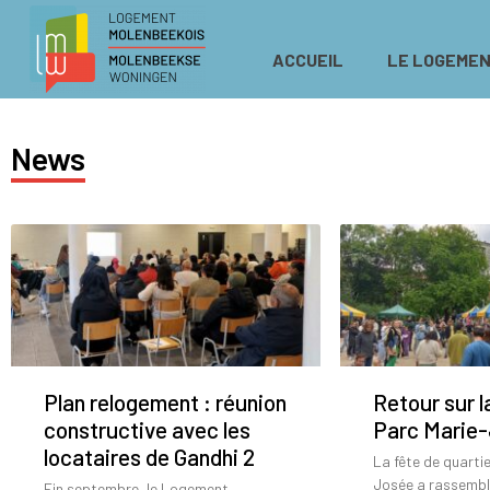
ACCUEIL
LE LOGEMEN
News
Plan relogement : réunion
Retour sur l
constructive avec les
Parc Marie
locataires de Gandhi 2
La fête de quarti
Josée a rassemb
Fin septembre, le Logement