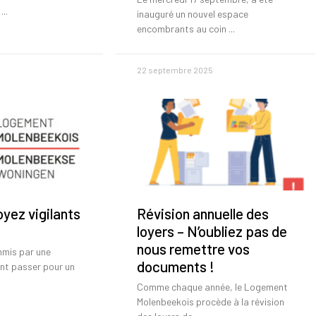
inauguré un nouvel espace
encombrants au coin
22 septembre 2025
oyez vigilants
Révision annuelle des
loyers – N’oubliez pas de
nous remettre vos
mmis par une
documents !
nt passer pour un
Comme chaque année, le Logement
Molenbeekois procède à la révision