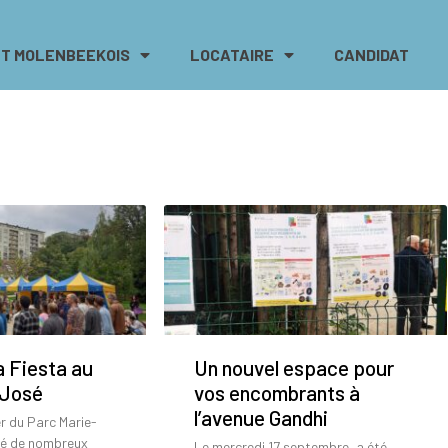
T MOLENBEEKOIS
LOCATAIRE
CANDIDAT
a Fiesta au
Un nouvel espace pour
-José
vos encombrants à
l’avenue Gandhi
er du Parc Marie-
lé de nombreux
Le mercredi 17 septembre, a été