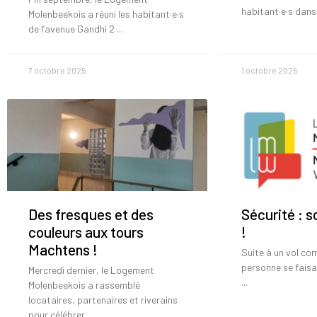
habitant·e·s dans
Molenbeekois a réuni les habitant·e·s
de l’avenue Gandhi 2
7 octobre 2025
1 octobre 2025
Des fresques et des
Sécurité : s
couleurs aux tours
!
Machtens !
Suite à un vol co
personne se faisa
Mercredi dernier, le Logement
Molenbeekois a rassemblé
locataires, partenaires et riverains
pour célébrer