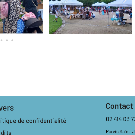
Contact
vers
02 414 03 7
itique de confidentialité
Parvis Saint-
édits