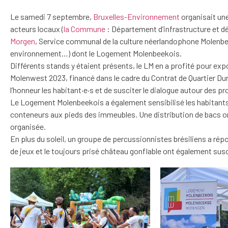
Le samedi 7 septembre,
Bruxelles-Environnement
organisait une
acteurs locaux (
la Commune
: Département d’infrastructure et 
Morgen
, Service communal de la culture néerlandophone Molenbee
environnement…) dont le Logement Molenbeekois.
Différents stands y étaient présents, le LM en a profité pour exp
Molenwest 2023, financé dans le cadre du Contrat de Quartier Dur
l’honneur les habitant·e·s et de susciter le dialogue autour des p
Le Logement Molenbeekois a également sensibilisé les habitants a
conteneurs aux pieds des immeubles. Une distribution de bacs o
organisée.
En plus du soleil, un groupe de percussionnistes brésiliens a répo
de jeux et le toujours prisé château gonflable ont également sus